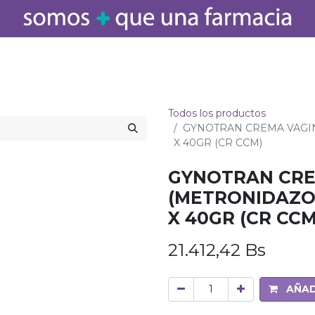
icamentos
Salud
Bebé
Cuidado Personal
Belleza
Hogar
Todos los productos
GYNOTRAN CREMA VAGIN
X 40GR (CR CCM)
GYNOTRAN CRE
(METRONIDAZOL
X 40GR (CR CCM
21.412,42
Bs
AÑAD