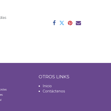
días
S
OTROS LINKS
Inicio
bidas
Contáctenos
es
l