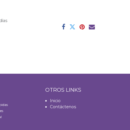
días
S
OTROS LINKS
Inicio
bidas
Contáctenos
es
l