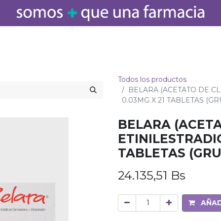
icamentos
Salud
Bebé
Cuidado Personal
Belleza
Hogar
Todos los productos
BELARA (ACETATO DE CL
0.03MG X 21 TABLETAS (G
BELARA (ACET
ETINILESTRADIO
TABLETAS (GR
24.135,51
Bs
AÑAD