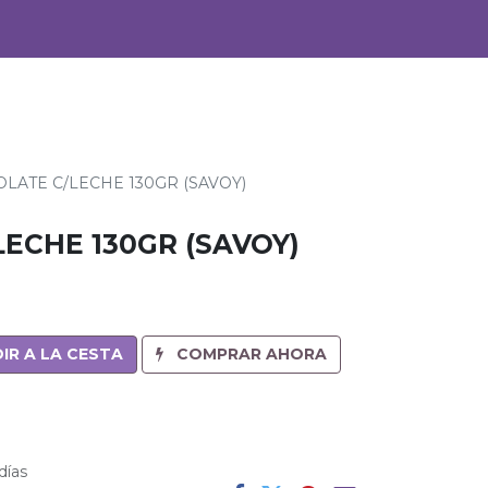
0
Alimentos
Bebidas
LATE C/LECHE 130GR (SAVOY)
ECHE 130GR (SAVOY)
IR A LA CESTA
COMPRAR AHORA
días