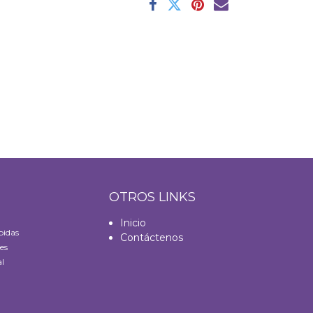
S
OTROS LINKS
Inicio
bidas
Contáctenos
es
l