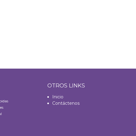
S
OTROS LINKS
Inicio
bidas
Contáctenos
es
l