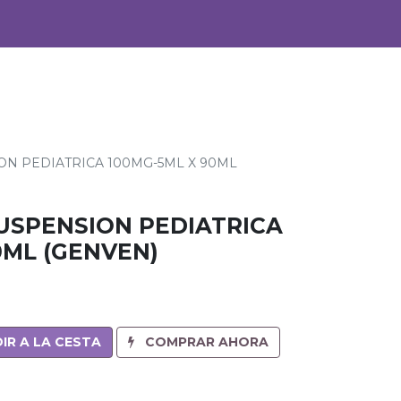
0
Alimentos
Bebidas
N PEDIATRICA 100MG-5ML X 90ML
USPENSION PEDIATRICA
0ML (GENVEN)
IR A LA CESTA
COMPRAR AHORA