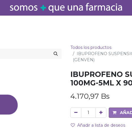
icamentos
Salud
Bebé
Cuidado Personal
Belleza
Hogar
Todos los productos
IBUPROFENO SUSPENSIO
(GENVEN)
IBUPROFENO S
100MG-5ML X 9
4.170,97
Bs
AÑAD
Añadir a lista de deseos