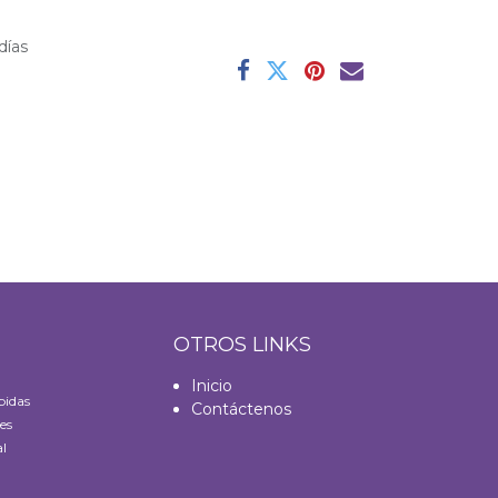
días
S
OTROS LINKS
Inicio
bidas
Contáctenos
es
l