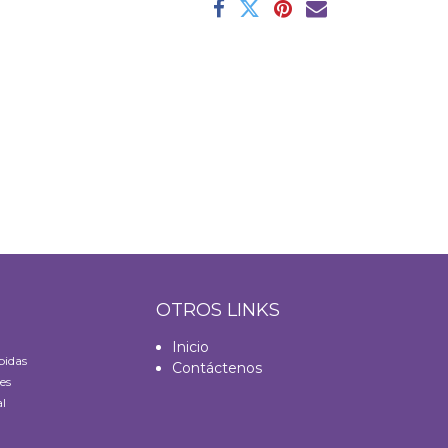
S
OTROS LINKS
Inicio
bidas
Contáctenos
es
l