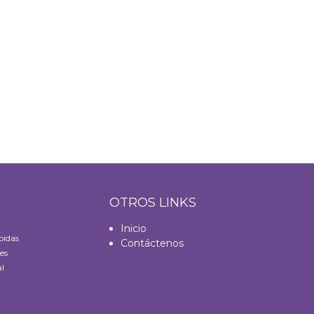
S
OTROS LINKS
Inicio
bidas
Contáctenos
es
l