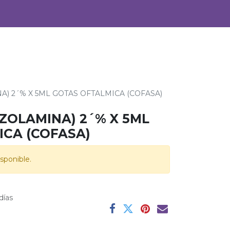
0
Alimentos
Bebidas
) 2´% X 5ML GOTAS OFTALMICA (COFASA)
ZOLAMINA) 2´% X 5ML
CA (COFASA)
sponible.
días