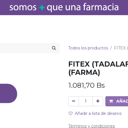
icamentos
Salud
Bebé
Cuidado Personal
Belleza
Hogar
Todos los productos
FITEX 
FITEX (TADALAF
(FARMA)
1.081,70
Bs
AÑAD
Añadir a lista de deseos
Términos y condiciones