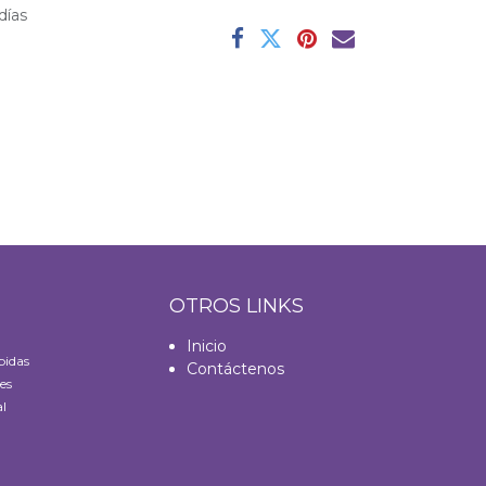
días
S
OTROS LINKS
Inicio
bidas
Contáctenos
es
l