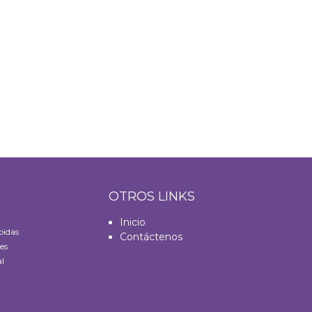
S
OTROS LINKS
Inicio
bidas
Contáctenos
es
l