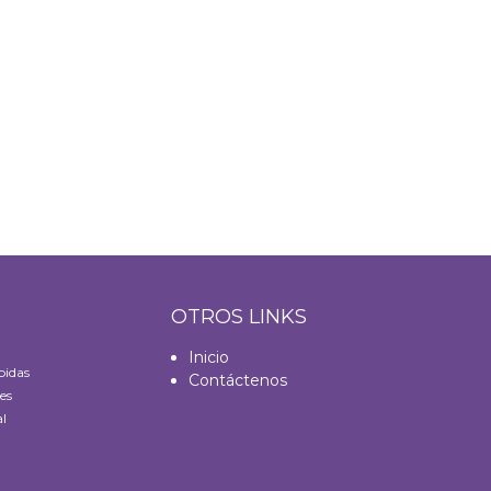
S
OTROS LINKS
Inicio
bidas
Contáctenos
es
l