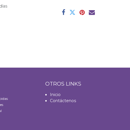
días
S
OTROS LINKS
Inicio
bidas
Contáctenos
es
l