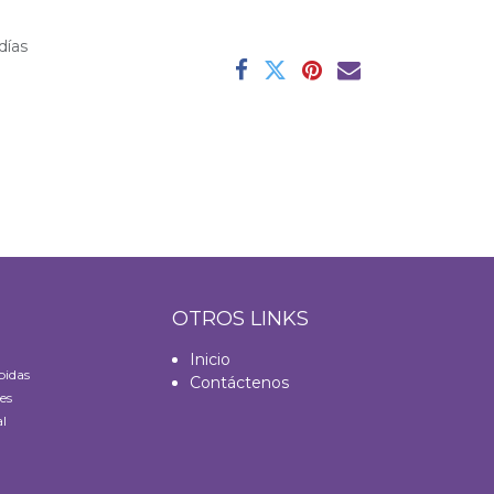
días
S
OTROS LINKS
Inicio
bidas
Contáctenos
es
l