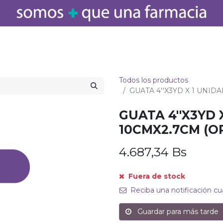
icamentos
Salud
Bebé
Cuidado Personal
Belleza
Hogar
Todos los productos
GUATA 4''X3YD X 1 UNID
GUATA 4''X3YD 
10CMX2.7CM (
4.687,34
Bs
Fuera de stock
Reciba una notificación cu
Guardar para más tarde