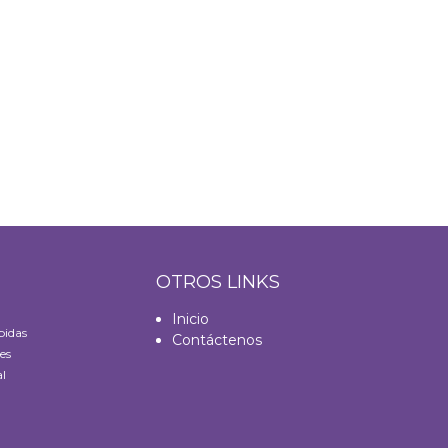
S
OTROS LINKS
Inicio
bidas
Contáctenos
es
l